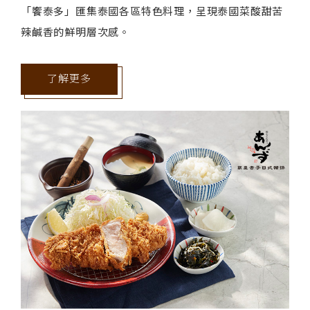
「饗泰多」匯集泰國各區特色料理，呈現泰國菜酸甜苦
辣鹹香的鮮明層次感。
了解更多