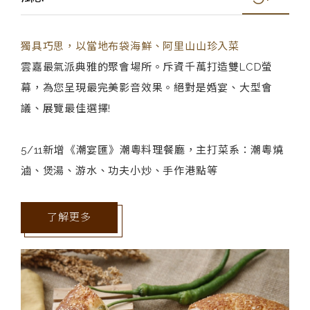
獨具巧思，以當地布袋海鮮、阿里山山珍入菜
雲嘉最氣派典雅的聚會場所。斥資千萬打造雙LCD螢
幕，為您呈現最完美影音效果。絕對是婚宴、大型會
議、展覽最佳選擇!
5/11新增《潮宴匯》潮粵料理餐廳，主打菜系：潮粵燒
滷、煲湯、游水、功夫小炒、手作港點等
了解更多