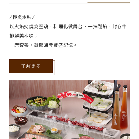
/極炙本味/
以火焰炙燒為靈魂，料理化做舞台，一抹烈焰，封存牛
排鮮美本味；
一席套餐，凝聚海陸豐盛記憶。
了解更多