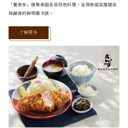
「饗泰多」匯集泰國各區特色料理，呈現泰國菜酸甜苦
辣鹹香的鮮明層次感。
了解更多