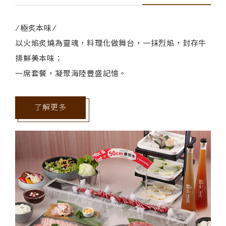
/極炙本味/
以火焰炙燒為靈魂，料理化做舞台，一抹烈焰，封存牛
排鮮美本味；
一席套餐，凝聚海陸豐盛記憶。
了解更多