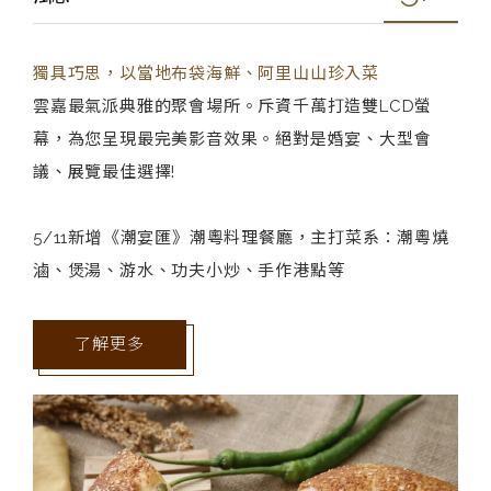
獨具巧思，以當地布袋海鮮、阿里山山珍入菜
雲嘉最氣派典雅的聚會場所。斥資千萬打造雙LCD螢
幕，為您呈現最完美影音效果。絕對是婚宴、大型會
議、展覽最佳選擇!
5/11新增《潮宴匯》潮粵料理餐廳，主打菜系：潮粵燒
滷、煲湯、游水、功夫小炒、手作港點等
了解更多