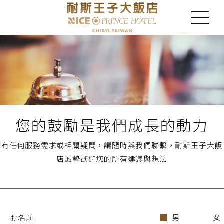
您的鼓勵是我們成長的動力
有任何服務需求或相關疑問，請隨時與我們聯繫，耐斯王子大飯
店誠摯歡迎您的所有建議與想法
男
女
お名前