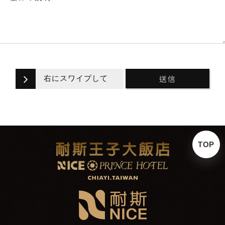
送信
右にスワイプして
TOP