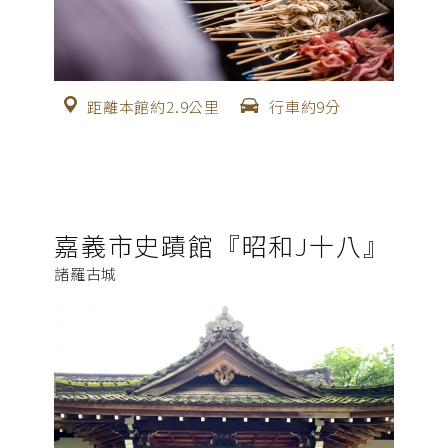
距離本館約2.9公里
行車約9分
嘉義市史蹟館『昭和J十八』
諸羅古城