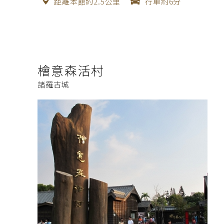
距離本館約2.5公里
行車約6分
檜意森活村
諸羅古城