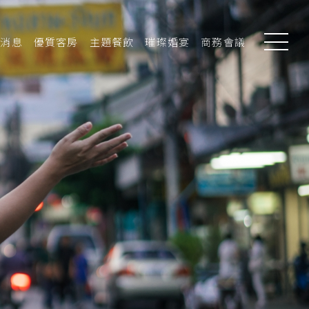
新消息
優質客房
主題餐飲
璀璨婚宴
商務會議