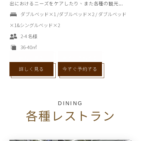
気があり、リラックスして自由自在にリゾートで...
出におけるニーズをケアしたり、また各種の観光...
は、旅の途中の疲れをいやし、一夜の素晴らしい...
安らぎを演出。浴室には広々とした浴槽も完備、...
ルベッドはさらに大きな喜びをもたらし、気軽で...
暖かな色調の要素を取り入れました。ラージサイ...
ダブルベッド×1 / シングルベッド×2
ダブルベッド×1 /ダブルベッド×2 / ダブルベッド
ダブルベッド x1 / ダブルベッドx2 /シングルベッド
ダブルベッド(ラージタイプ) x1
ダブルベッド(ラージタイプ)×1
2 名様
×1&シングルベッド×2
x3
1-2 名様
2 名様
2 名様
ダブルベッド(ラージタイプ)×1
25-28㎡
2-4 名様
2-4 名様
56㎡
80㎡
172㎡
36-40㎡
40㎡
詳しく見る
詳しく見る
詳しく見る
詳しく見る
今すぐ予約する
今すぐ予約する
今すぐ予約する
今すぐ予約する
詳しく見る
詳しく見る
今すぐ予約する
今すぐ予約する
DINING
各種レストラン