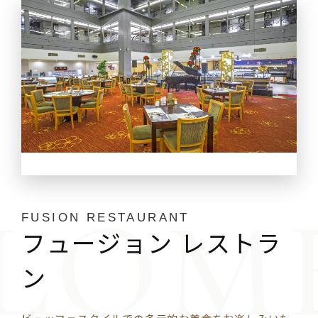
ALISHAN BALLROOM
FUSION RESTAURANT
FUSION RESTAURANT
阿里山宴会ホール
フュージョン レストラ
プリンスハウス・ベー
ン
カーリー
地元布袋産の海の幸、阿⾥⼭の⼭の幸を活かした、
ナイスプリンスホテルオリジナルの珍味をお楽しみい