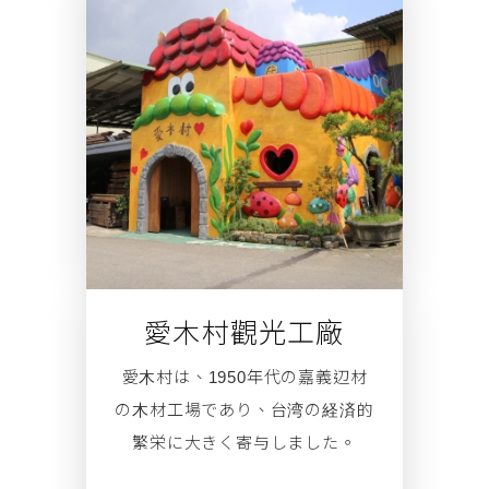
愛木村觀光工廠
愛⽊村は、1950年代の嘉義辺材
嘉
⽊材⼯場であり、台湾の経済的
ー
繁栄に⼤きく寄与しました。
提
石