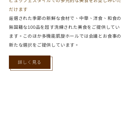
ビュッフェスタイルでの多元的な美食をお楽しみいた
フランス産の限定バターを使用したパンの口当たり
ただけます。
だけます
は、甘く香り豊かで柔らかパリパリ。
雲林県・嘉義県エリアで最もエレガントな⾵格あるホ
厳選された季節の新鮮な食材で、中華、洋食、和食の
プリンスのスタイルを再現・ヨーロッパスタイルの代
ールです。
無国籍な100品を超す洗練された美食をご提供してい
表的な美味しいパンです。クラシックが流れるなか、
収容可能⼈数は200〜800名。また、あらゆるスタイル
ます。このほか多機能凱旋ホールでは会議とお食事の
フルーツと天然酵母を美味しさのベースに、72時間の
に対応
新たな選択をご提供しています。
発酵と熟成で作り上げました。最高級の小麦の香りと
可能な⼤⼩個室もご⽤意しております。専⾨スタッフ
バターの香りのフレンチスタイルの粉、フランス産の
が宴席でのお⾷事、会議での軽飲⾷についての各種ご
詳しく見る
限定バターを加えたパンの口当たりは甘く香り豊か
相談・ご提案を承ります。照明・⾳響などの設備も完
で、柔らかくパリパリです。天然、塩分控えめ、油控
備しております。宴会・会議・展覧会・研修会・セミ
えめ、高繊維の100%ヘルシーなヨーロッパの農村のオ
ナーなど様々な⽤途にご活⽤いただけます。
リジナルな味わいのパンがプリンスハウス・ベーカー
リーで美味しく焼き上がり、皆様のお越しをお待ちし
詳しく見る
ております。
詳しく見る