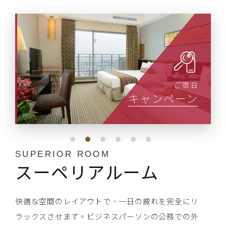
ご宿泊
キャンペーン
STANDARD ROOM
SUPERIOR ROOM
DELUXE ROOM
JUNIOR SUITE
DELUXE SUITE
ALISHAN SUITE
スタンダードルーム
スーペリアルーム
デラックスルーム
ジュニアスイート
デラックススイート
プレジデンタルスイート
近代的でエレガントな客室の空間です。落ち着いた
快適な空間のレイアウトで、一日の疲れを完全にリ
忙しい都市の中で心から満足できる夢の片隅を探し
開放的で広い空間に、随所に暖かみのある明るい照
家の暖かさとVIPとしての栄誉を融合しました。バ
広々として快適なお部屋です。シンプルで落ち着い
スタイルの空間は、ひっそりと静かな息遣いと雰囲
ラックスさせます。ビジネスパーソンの公務での外
求めました。広々としてストレスのない12坪の空間
明が
ス・トイレ分離式の浴室設備、ラージタイプのダブ
た室内のデザインに、地元のアートと文化の特色と