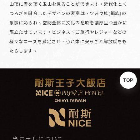
山頂に雪を頂く玉山を見ることができます。近代化とく
つろぎを融合したデザインの客室は、ツォウ族(鄒族)の
象徴に彩られ、空間全体に文化の息吹を濃厚且つ豊かに
際立たせています。ビジネス、ご旅行やレジャーなどの
様々なニーズを満足させ、心と体に安らぎと解放感をも
たらします。
TOP
当ホテルについて