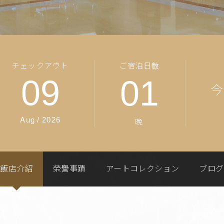
チェックアウト
ご宿泊日数
09
01
Aug
/
2026
晚
飯店介紹
榮譽事蹟
アートコレクション
ブログ