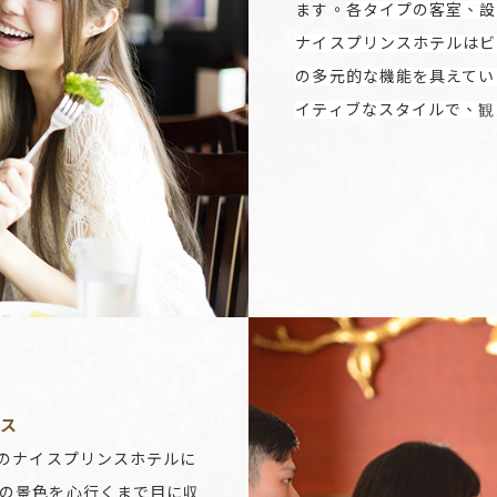
ます。
各タイプの客室、設
ナイスプリンスホテルはビ
の多元的な機能を具えてい
イティブなスタイルで、観
セス
義のナイスプリンスホテルに
街の景色を心行くまで目に収