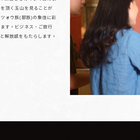
雪を頂く玉山を見ることが
ツォウ族(鄒族)の象徴に彩
います。ビジネス、ご旅行
ぎと解放感をもたらします。