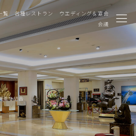
一覧
各種レストラン
ウエディング＆宴会
会議
機能を結合