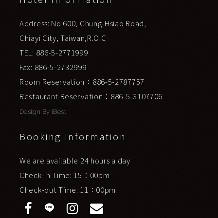
Address: No.600, Chung-Hsiao Road,
Chiayi City, Taiwan,R.O.C
TEL: 886-5-2771999
Fax: 886-5-2732999
Room Reservation：886-5-2787757
Restaurant Reservation：886-5-3107706
Design By
iBest
Booking Information
We are available 24 hours a day
Check-in Time: 15：00pm
Check-out Time: 11：00pm