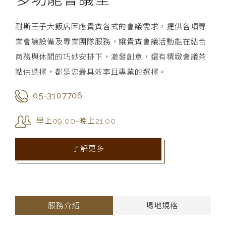
有燈
可容
耐斯王子大飯店因應貴賓各式的會議需求，提供各項專
練及
光
業會議設備及專業團隊服務，讓貴賓會議活動能在結合
說
商務與休閒的巧妙安排下，激發創意，還有精緻會議茶
點供選擇，都是您最具效率且專業的選擇。
05-3107706
早上09:00~晚上21:00
了解更多
服務介紹
場地規格