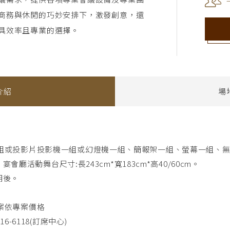
議需求，提供各項專業會議設備及專業團
商務與休閒的巧妙安排下，激發創意，還
具效率且專業的選擇。
介紹
場
組或投影片投影機一組或幻燈機一組、簡報架一組、螢幕一組、
；宴會廳活動舞台尺寸:長243cm*寬183cm*高40/60cm。
朝後。
案依專案價格
16-6118(訂席中心)