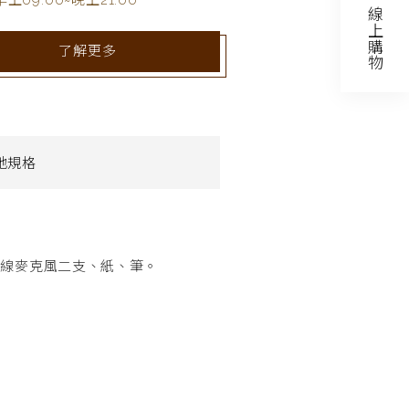
早上09:00~晚上21:00
線上購物
了解更多
地規格
無線麥克風二支、紙、筆。