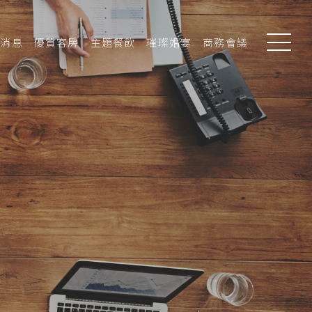
新消息
優質客房
主題餐飲
璀璨婚宴
商務會議