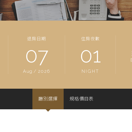
退房日期
住房夜數
07
01
Aug
/
2026
NIGHT
廳別選擇
規格價目表