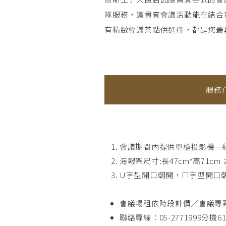
耐斯王子大飯店因應貴賓各式的會
隊服務，讓貴賓會議活動能在結合
有精緻會議茶點供選擇，都是您最
服務
會議期間內提供單槍投影機一
海報架尺寸:長47cm*高71cm
U字型開口朝開，ㄇ字型開口
會議場租依時段計價／會議專
聯絡專線：05-2771999分機61