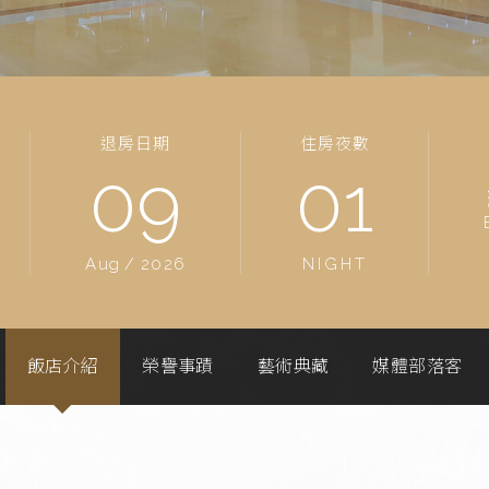
退房日期
住房夜數
09
01
Aug
/
2026
NIGHT
飯店介紹
榮譽事蹟
藝術典藏
媒體部落客