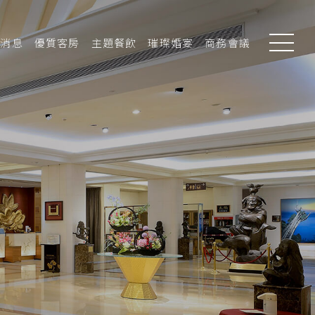
新消息
優質客房
主題餐飲
璀璨婚宴
商務會議