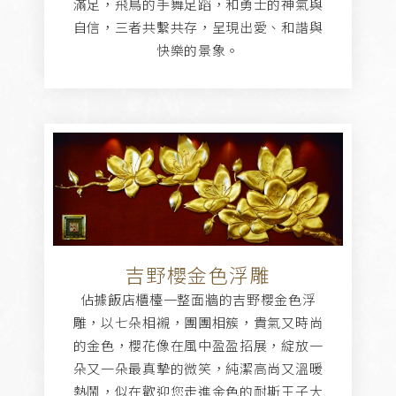
滿足，飛鳥的手舞足蹈，和勇士的神氣與
自信，三者共繫共存，呈現出愛、和諧與
快樂的景象。
吉野櫻金色浮雕
佔據飯店櫃檯一整面牆的吉野櫻金色浮
雕，以七朵相襯，團團相簇，貴氣又時尚
的金色，櫻花像在風中盈盈招展，綻放一
朵又一朵最真摯的微笑，純潔高尚又溫暖
熱鬧，似在歡迎您走進金色的耐斯王子大