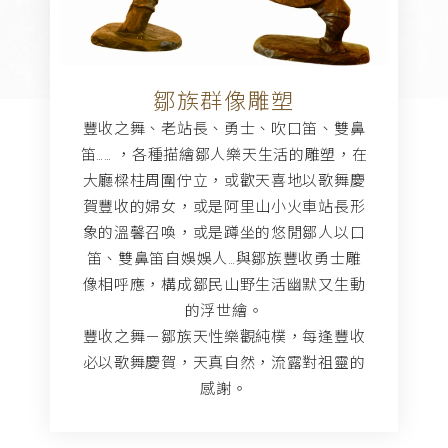
鄒族群像雕塑
豐收之舞、老站長、勇士、吹口笛、雙鼻
笛…… ，各種描繪鄒人樂天生活的雕塑，在
大廳樑柱周圍佇立，或歡天喜地以歌舞慶
賀豐收的婦女，或是阿里山小火車站長形
象的溫馨召喚，或是蹲坐的悠閒鄒人以口
笛、雙鼻笛自娛娛人…與鄒族豐收勇士雕
像相呼應，構成鄒民山野生活幽默又生動
的浮世繪。
豐收之舞－鄒族天性樂觀純樸，每逢豐收
必以歌舞慶賀，天真自然，流露對祖靈的
感謝。