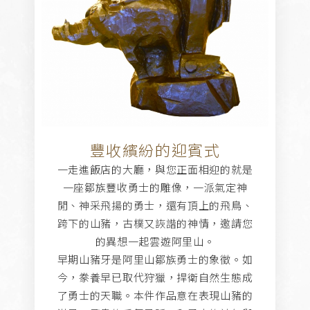
豐收繽紛的迎賓式
一走進飯店的大廳，與您正面相迎的就是
一座鄒族豐收勇士的雕像，一派氣定神
閒、神采飛揚的勇士，還有頂上的飛鳥、
跨下的山豬，古樸又詼諧的神情，邀請您
的異想一起雲遊阿里山。
早期山豬牙是阿里山鄒族勇士的象徵。如
今，豢養早已取代狩獵，捍衛自然生態成
了勇士的天職。本件作品意在表現山豬的