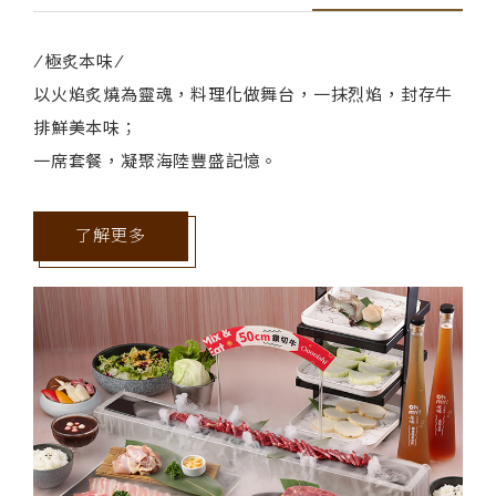
/極炙本味/
以火焰炙燒為靈魂，料理化做舞台，一抹烈焰，封存牛
排鮮美本味；
一席套餐，凝聚海陸豐盛記憶。
了解更多