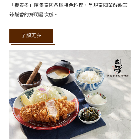
「饗泰多」匯集泰國各區特色料理，呈現泰國菜酸甜苦
辣鹹香的鮮明層次感。
了解更多