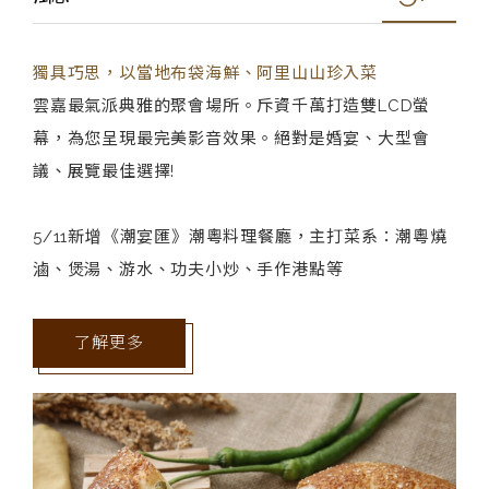
獨具巧思，以當地布袋海鮮、阿里山山珍入菜
雲嘉最氣派典雅的聚會場所。斥資千萬打造雙LCD螢
幕，為您呈現最完美影音效果。絕對是婚宴、大型會
議、展覽最佳選擇!
5/11新增《潮宴匯》潮粵料理餐廳，主打菜系：潮粵燒
滷、煲湯、游水、功夫小炒、手作港點等
了解更多