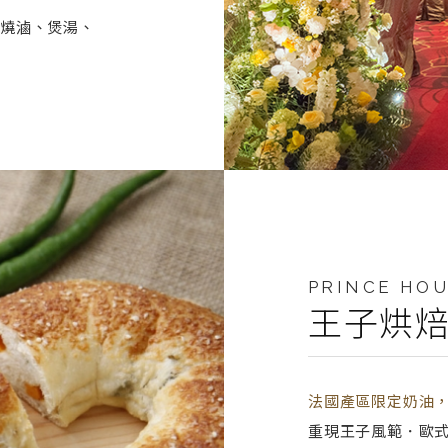
粵燒滷、煲湯、
PRINCE HOU
王子烘
法國產區限定奶油
重現王子風範．歐