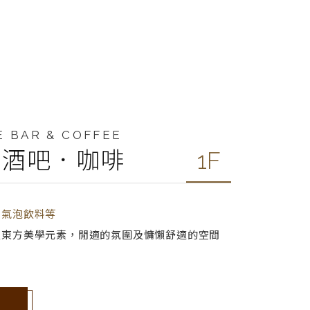
E BAR & COFFEE
子酒吧．咖啡
1F
、氣泡飲料等
及東方美學元素，閒適的氛圍及慵懶舒適的空間