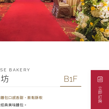
SE BAKERY
焙坊
B1F
立即訂房
，麵包口感香甜、膨鬆酥軟
式經典美味麵包。