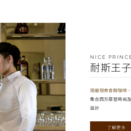
NICE PRINC
耐斯王
現磨現煮香醇咖啡
集合西方摩登時尚
設計
了解更多