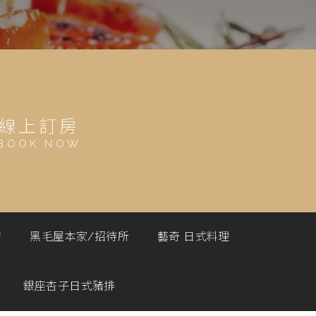
線上訂房
BOOK NOW
店
黑毛屋本家/招待所
藝奇 日式料理
銀座杏子日式豬排