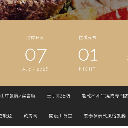
退房日期
住房夜數
07
01
Aug
/
2026
NIGHT
山中餐廳/宴會廳
王子烘焙坊
老乾杯和牛燒肉專門
物放題
藏壽司
開飯川食堂
饗泰多泰式風格餐廳