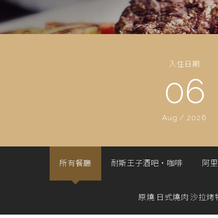
入住日期
06
Aug
/
2026
所有餐廳
耐斯王子酒吧‧咖啡
阿里
原燒 日式燒肉 沙拉烤