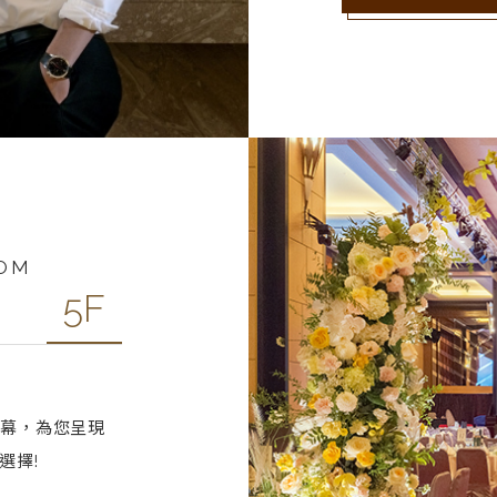
OOM
5F
螢幕，為您呈現
選擇!