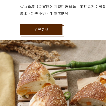
5/11新增《潮宴匯》潮粵料理餐廳，主打菜系：潮
游水、功夫小炒、手作港點等
了解更多